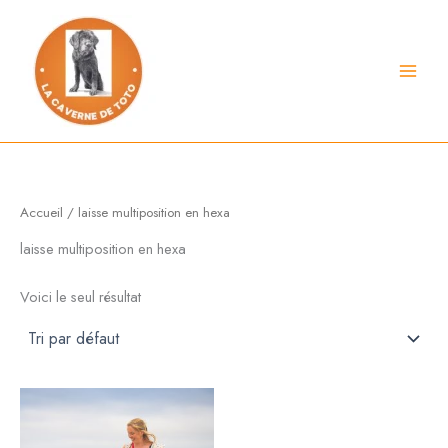
Aller
au
contenu
Accueil
/ laisse multiposition en hexa
laisse multiposition en hexa
Voici le seul résultat
Plage
Ce
de
produit
prix :
a
35,00 €