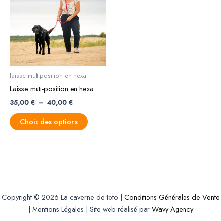
à
plusieurs
40,00 €
variations.
Les
options
peuvent
être
laisse multiposition en hexa
choisies
Laisse muti-position en hexa
sur
35,00
€
–
40,00
€
la
page
Choix des options
du
produit
Copyright © 2026 La caverne de toto |
Conditions Générales de Vente
| Mentions Légales | Site web réalisé par
Wavy Agency