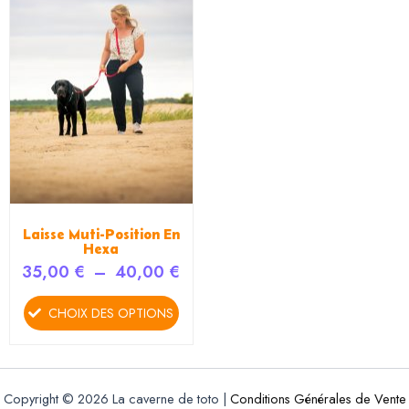
plusieurs
à
variations.
40,00 €
Les
options
peuvent
être
choisies
sur
la
page
du
Laisse Muti-Position En
produit
Hexa
35,00
€
–
40,00
€
CHOIX DES OPTIONS
Copyright © 2026 La caverne de toto |
Conditions Générales de Vente