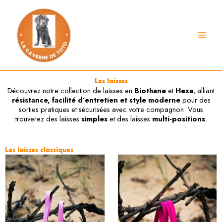
Aller
au
contenu
Les laisses
Découvrez notre collection de laisses en
Biothane
et
Hexa
, alliant
résistance, facilité d’entretien et style moderne
pour des
sorties pratiques et sécurisées avec votre compagnon. Vous
trouverez des laisses
simples
et des laisses
multi-positions
.
Les laisses classiques
Plage
Pl
Ce
Ce
de
de
produit
produit
prix :
pri
a
a
15,00 €
28
plusieurs
plusieurs
à
à
variations.
variations.
25,00 €
42
Les
Les