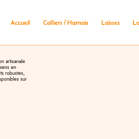
Accueil
Colliers / Harnais
Laisses
L
on artisanale
hiens en
ts robustes,
isponibles sur