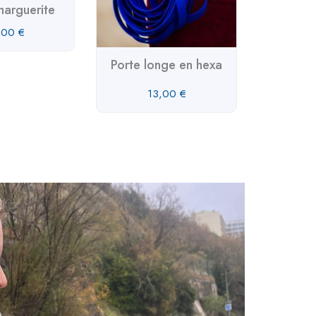
marguerite
,00
€
Porte longe en hexa
Poignée
- motif
13,00
€
2