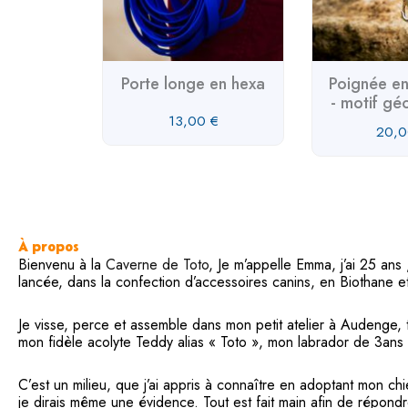
guerite
0
€
Porte longe en hexa
Poignée en
- motif gé
13,00
€
20,
À propos
Bienvenu à la
Caverne de Toto
, Je m’appelle Emma, j’ai 25 ans
lancée, dans la confection d’accessoires canins, en Biothane e
Je visse, perce et assemble dans mon petit atelier à Audenge
mon fidèle acolyte Teddy alias « Toto », mon labrador de 3ans
C’est un milieu, que j’ai appris à connaître en adoptant mon ch
je dirais même une évidence. Tout est fait main afin de répondr