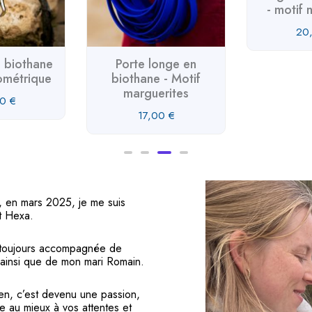
- motif 
20
 biothane
Porte longe en
ométrique
biothane - Motif
marguerites
00
€
17,00
€
 , en mars 2025, je me suis
t Hexa.
, toujours accompagnée de
 ainsi que de mon mari Romain.
ien, c’est devenu une passion,
e au mieux à vos attentes et