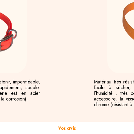
retenir, imperméable,
Matériau très résis
apidement, souple.
facile à sécher,
erie est en acier
l’humidité , très 
la corrosion).
accessoire, la vis
chrome
(résistant à
Vos avis