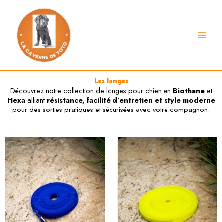
Aller
au
contenu
Les longes
Découvrez notre collection de longes pour chien en
Biothane
et
Hexa
alliant
résistance, facilité d’entretien et style moderne
pour des sorties pratiques et sécurisées avec votre compagnon.
Pl
Ce
Ce
de
produit
produit
pri
a
a
30
plusieurs
plusieurs
à
variations.
variations.
45
Les
Les
options
options