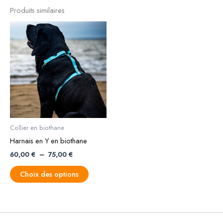
Produits similaires
Plage
Ce
de
produit
prix :
a
60,00 €
à
plusieurs
75,00 €
variations.
Les
options
peuvent
être
Collier en biothane
choisies
Harnais en Y en biothane
sur
60,00
€
–
75,00
€
la
page
Choix des options
du
produit