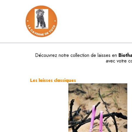
Aller
au
contenu
Découvrez notre collection de laisses en
Bioth
avec votre c
Les laisses classiques
Pla
Ce
de
produit
prix
a
15,
plusieurs
à
25,
variations.
Les