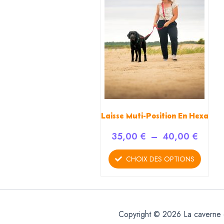
40,00
variations.
Les
options
peuvent
être
choisies
sur
la
page
Laisse Muti-Position En Hexa
du
35,00
€
–
40,00
€
produit
CHOIX DES OPTIONS
Copyright © 2026 La caverne 