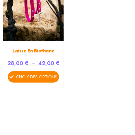
options
peuvent
être
choisies
sur
la
page
Laisse En Biothane
du
28,00
€
–
42,00
€
produit
CHOIX DES OPTIONS
 €