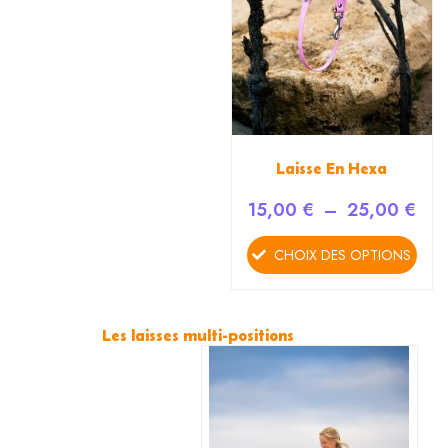
options
peuvent
être
choisies
sur
la
page
Laisse En Hexa
du
15,00
€
–
25,00
€
produit
CHOIX DES OPTIONS
Les laisses multi-positions
Plage
Ce
de
produit
prix :
a
35,00
plusieurs
à