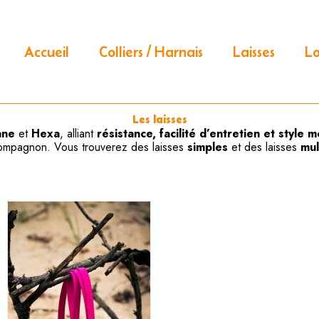
Accueil
Colliers / Harnais
Laisses
L
Les laisses
ane
et
Hexa
, alliant
résistance, facilité d’entretien et style
ompagnon. Vous trouverez des laisses
simples
et des laisses
mul
ge
Plage
Ce
de
produit
 :
prix :
a
00 €
28,00 €
plusieurs
à
00 €
42,00 €
variations.
Les