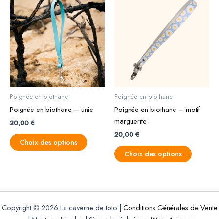
produit
produit
a
a
plusieurs
plusieurs
variations.
variations
Les
Les
options
options
peuvent
peuvent
être
être
Poignée en biothane
Poignée en biothane
choisies
choisies
Poignée en biothane – unie
Poignée en biothane – motif
sur
sur
marguerite
20,00
€
la
la
20,00
€
page
page
Choix des options
du
du
Choix des options
produit
produit
Copyright © 2026 La caverne de toto |
Conditions Générales de Vente