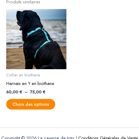
Produits similaires
Plage
Ce
de
produit
prix :
a
60,00 €
à
plusieurs
75,00 €
variations.
Les
options
peuvent
être
Collier en biothane
choisies
Harnais en Y en biothane
sur
60,00
€
–
75,00
€
la
page
Choix des options
du
produit
Copyright © 2026 La caverne de toto |
Conditions Générales de Vente