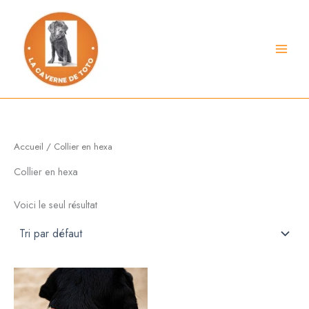
Aller
au
contenu
Accueil
/ Collier en hexa
Collier en hexa
Voici le seul résultat
Plage
Ce
de
produit
prix :
a
22,00 €