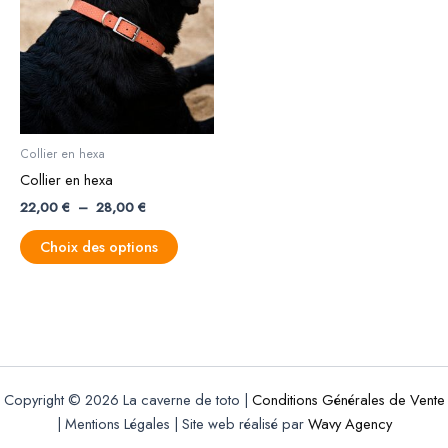
à
plusieurs
28,00 €
variations.
Les
options
peuvent
être
Collier en hexa
choisies
Collier en hexa
sur
22,00
€
–
28,00
€
la
page
Choix des options
du
produit
Copyright © 2026 La caverne de toto |
Conditions Générales de Vente
| Mentions Légales | Site web réalisé par
Wavy Agency